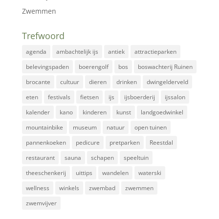
Zwemmen
Trefwoord
agenda
ambachtelijk ijs
antiek
attractieparken
belevingspaden
boerengolf
bos
boswachterij Ruinen
brocante
cultuur
dieren
drinken
dwingelderveld
eten
festivals
fietsen
ijs
ijsboerderij
ijssalon
kalender
kano
kinderen
kunst
landgoedwinkel
mountainbike
museum
natuur
open tuinen
pannenkoeken
pedicure
pretparken
Reestdal
restaurant
sauna
schapen
speeltuin
theeschenkerij
uittips
wandelen
waterski
wellness
winkels
zwembad
zwemmen
zwemvijver