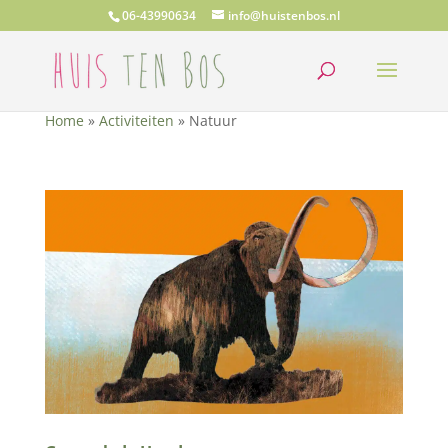
06-43990634
info@huistenbos.nl
Home
»
Activiteiten
»
Natuur