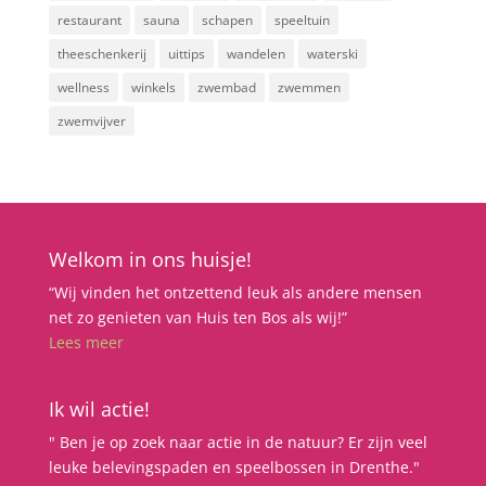
restaurant
sauna
schapen
speeltuin
theeschenkerij
uittips
wandelen
waterski
wellness
winkels
zwembad
zwemmen
zwemvijver
Welkom in ons huisje!
“Wij vinden het ontzettend leuk als andere mensen
net zo genieten van Huis ten Bos als wij!”
Lees meer
Ik wil actie!
" Ben je op zoek naar actie in de natuur? Er zijn veel
leuke belevingspaden en speelbossen in Drenthe."