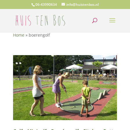
06-43990634
info@huistenbos.nl
Home
»
boerengolf