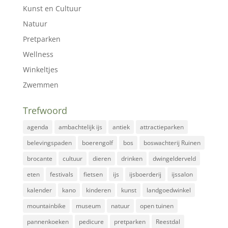
Kunst en Cultuur
Natuur
Pretparken
Wellness
Winkeltjes
Zwemmen
Trefwoord
agenda
ambachtelijk ijs
antiek
attractieparken
belevingspaden
boerengolf
bos
boswachterij Ruinen
brocante
cultuur
dieren
drinken
dwingelderveld
eten
festivals
fietsen
ijs
ijsboerderij
ijssalon
kalender
kano
kinderen
kunst
landgoedwinkel
mountainbike
museum
natuur
open tuinen
pannenkoeken
pedicure
pretparken
Reestdal