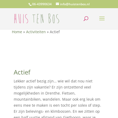
06-43990634
info@huistenbos.nl
Home
»
Activiteiten
»
Actief
Actief
Lekker actief bezig zijn… wie wil dat nou niet
tijdens zijn vakantie? Er zijn ontzettend veel
mogelijkheden in Drenthe. Fietsen,
mountainbiken, wandelen. Maar ook erg leuk om
eens mee te maken is een tocht per solex of step.
Er zijn belevings- en klimbossen. En we zitten op
een half uurtje afstand van Giethoorn, waar je