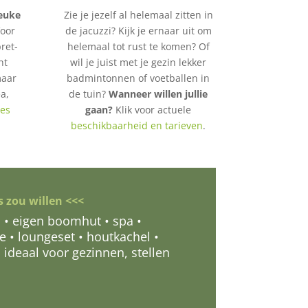
leuke
Zie je jezelf al helemaal zitten in
Voor
de jacuzzi? Kijk je ernaar uit om
ret-
helemaal tot rust te komen? Of
ht
wil je juist met je gezin lekker
maar
badmintonnen of voetballen in
a,
de tuin?
Wanneer willen jullie
es
gaan?
Klik voor actuele
beschikbaarheid en tarieven
.
 zou willen <<<
 • eigen boomhut • spa •
 • loungeset • houtkachel •
 ideaal voor gezinnen, stellen