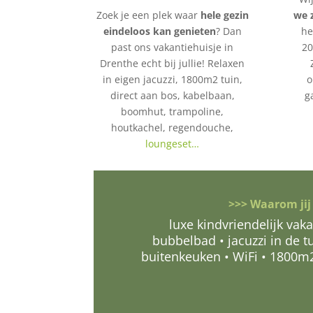
Zoek je een plek waar
hele gezin
we 
eindeloos kan genieten
? Dan
he
past ons vakantiehuisje in
20
Drenthe echt bij jullie! Relaxen
in eigen jacuzzi, 1800m2 tuin,
o
direct aan bos, kabelbaan,
g
boomhut, trampoline,
houtkachel, regendouche,
loungeset…
>>> Waarom jij
luxe kindvriendelijk va
bubbelbad • jacuzzi in de 
buitenkeuken • WiFi • 1800m2 