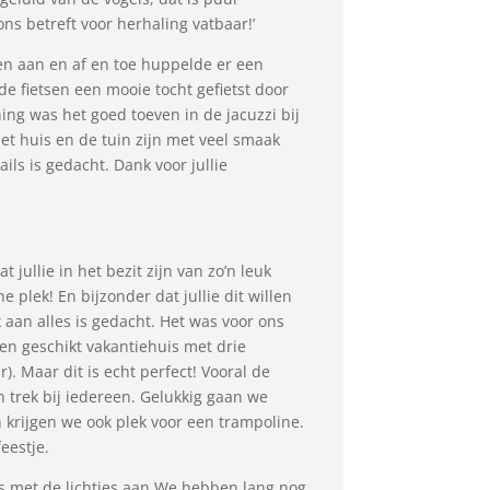
ns betreft voor herhaling vatbaar!’
 en aan en af en toe huppelde er een
de fietsen een mooie tocht gefietst door
ing was het goed toeven in de jacuzzi bij
t huis en de tuin zijn met veel smaak
ails is gedacht. Dank voor jullie
at jullie in het bezit zijn van zo’n leuk
e plek! En bijzonder dat jullie dit willen
 aan alles is gedacht. Het was voor ons
en geschikt vakantiehuis met drie
r). Maar dit is echt perfect! Vooral de
 trek bij iedereen. Gelukkig gaan we
 krijgen we ook plek voor een trampoline.
eestje.
ds met de lichtjes aan.We hebben lang nog