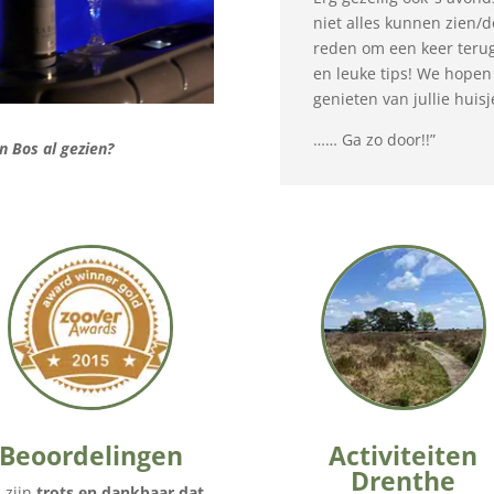
niet alles kunnen zien/
reden om een keer teru
en leuke tips! We hopen
genieten van jullie huisj
…… Ga zo door!!”
n Bos al gezien?
Beoordelingen
Activiteiten
Drenthe
 zijn
trots en dankbaar dat