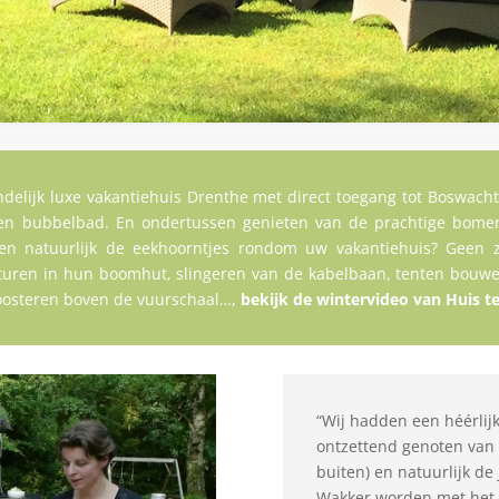
ndelijk luxe vakantiehuis Drenthe met direct toegang tot Boswach
gen bubbelbad. En ondertussen genieten van de prachtige bomen
s en natuurlijk de eekhoorntjes rondom uw vakantiehuis? Geen 
uren in hun boomhut, slingeren van de kabelbaan, tenten bouwe
oosteren boven de vuurschaal…,
bekijk de wintervideo van Huis t
“Wij hadden een héérlijk
ontzettend genoten van 
buiten) en natuurlijk de 
Wakker worden met het g