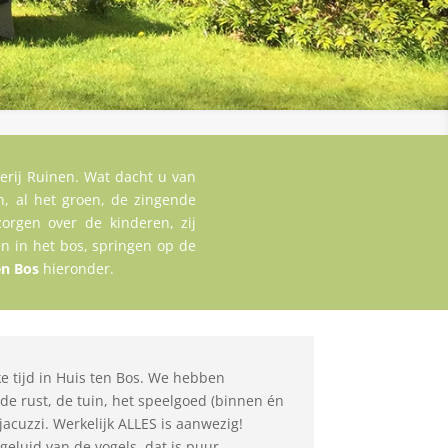
terij Ruinen. Wat dacht u van
, al het groen, de zingende
zorgen over de kinderen, zij
n in het bos, springen op de
en Bos
hieronder.
e tijd in Huis ten Bos. We hebben
de rust, de tuin, het speelgoed (binnen én
jacuzzi. Werkelijk ALLES is aanwezig!
eluid van de vogels, dat is puur