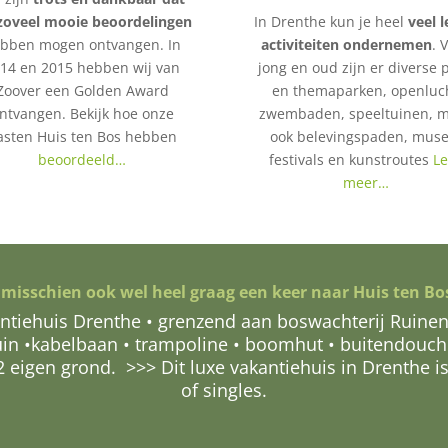
zoveel mooie beoordelingen
In Drenthe kun je heel
veel 
bben mogen ontvangen. In
activiteiten ondernemen
. 
14 en 2015 hebben wij van
jong en oud zijn er diverse p
Zoover een Golden Award
en themaparken, openluc
ntvangen. Bekijk hoe onze
zwembaden, speeltuinen, 
asten Huis ten Bos hebben
ook belevingspaden, muse
beoordeeld…
festivals en kunstroutes
Le
meer…
 misschien ook wel heel graag een keer naar Huis ten Bos
kantiehuis Drenthe • grenzend aan boswachterij Ruinen
tuin •kabelbaan • trampoline • boomhut • buitendouche
eigen grond. >>> Dit luxe vakantiehuis in Drenthe is
of singles.