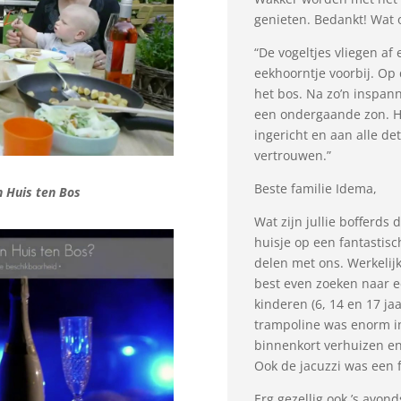
genieten. Bedankt! Wat o
“De vogeltjes vliegen af
eekhoorntje voorbij. Op 
het bos. Na zo’n inspann
een ondergaande zon. He
ingericht en aan alle det
vertrouwen.”
Beste familie Idema,
n Huis ten Bos
Wat zijn jullie bofferds d
huisje op een fantastisch
delen met ons. Werkelijk
best even zoeken naar e
kinderen (6, 14 en 17 jaa
trampoline was enorm in
binnenkort verhuizen en
Ook de jacuzzi was een f
Erg gezellig ook ’s avon