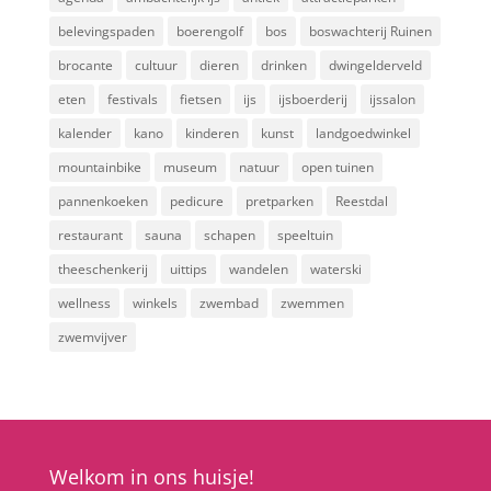
belevingspaden
boerengolf
bos
boswachterij Ruinen
brocante
cultuur
dieren
drinken
dwingelderveld
eten
festivals
fietsen
ijs
ijsboerderij
ijssalon
kalender
kano
kinderen
kunst
landgoedwinkel
mountainbike
museum
natuur
open tuinen
pannenkoeken
pedicure
pretparken
Reestdal
restaurant
sauna
schapen
speeltuin
theeschenkerij
uittips
wandelen
waterski
wellness
winkels
zwembad
zwemmen
zwemvijver
Welkom in ons huisje!