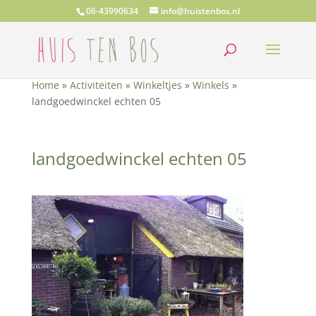
06-43990634
info@huistenbos.nl
Home
»
Activiteiten
»
Winkeltjes
»
Winkels
»
landgoedwinckel echten 05
landgoedwinckel echten 05