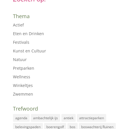
Thema
Actief
Eten en Drinken
Festivals
Kunst en Cultuur
Natuur
Pretparken
Wellness
Winkeltjes
Zwemmen
Trefwoord
agenda
ambachtelijk ijs
antiek
attractieparken
belevingspaden
boerengolf
bos
boswachterij Ruinen