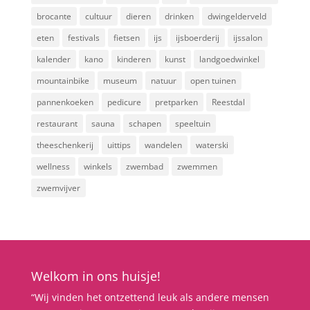
brocante
cultuur
dieren
drinken
dwingelderveld
eten
festivals
fietsen
ijs
ijsboerderij
ijssalon
kalender
kano
kinderen
kunst
landgoedwinkel
mountainbike
museum
natuur
open tuinen
pannenkoeken
pedicure
pretparken
Reestdal
restaurant
sauna
schapen
speeltuin
theeschenkerij
uittips
wandelen
waterski
wellness
winkels
zwembad
zwemmen
zwemvijver
Welkom in ons huisje!
“Wij vinden het ontzettend leuk als andere mensen