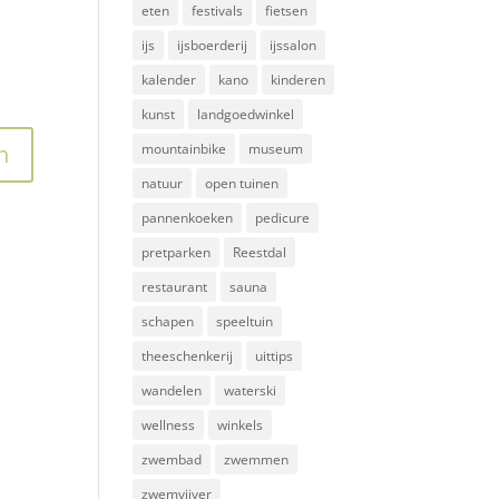
eten
festivals
fietsen
ijs
ijsboerderij
ijssalon
kalender
kano
kinderen
kunst
landgoedwinkel
mountainbike
museum
natuur
open tuinen
pannenkoeken
pedicure
pretparken
Reestdal
restaurant
sauna
schapen
speeltuin
theeschenkerij
uittips
wandelen
waterski
wellness
winkels
zwembad
zwemmen
zwemvijver