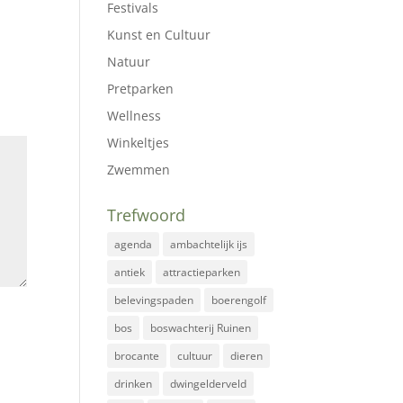
Festivals
Kunst en Cultuur
Natuur
Pretparken
Wellness
Winkeltjes
Zwemmen
Trefwoord
agenda
ambachtelijk ijs
antiek
attractieparken
belevingspaden
boerengolf
bos
boswachterij Ruinen
brocante
cultuur
dieren
drinken
dwingelderveld