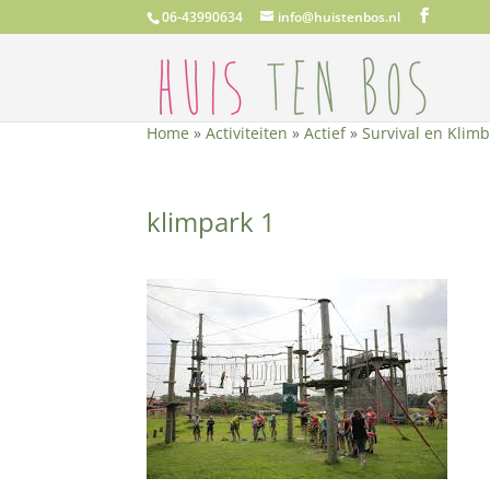
06-43990634
info@huistenbos.nl
Home
»
Activiteiten
»
Actief
»
Survival en Klim
klimpark 1