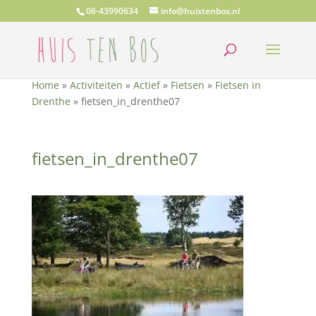
06-43990634
info@huistenbos.nl
Home
»
Activiteiten
»
Actief
»
Fietsen
»
Fietsen in
Drenthe
»
fietsen_in_drenthe07
fietsen_in_drenthe07