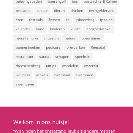
belevingspaden
boerengolf
bos
boswachterij Ruinen
brocante
cultuur
dieren
drinken
dwingelderveld
eten
festivals
fietsen
ijs
ijsboerderij
ijssalon
kalender
kano
kinderen
kunst
landgoedwinkel
mountainbike
museum
natuur
open tuinen
pannenkoeken
pedicure
pretparken
Reestdal
restaurant
sauna
schapen
speeltuin
theeschenkerij
uittips
wandelen
waterski
wellness
winkels
zwembad
zwemmen
zwemvijver
Welkom in ons huisje!
“Wij vinden het ontzettend leuk als andere mensen