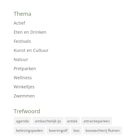
Thema
Actief
Eten en Drinken
Festivals
Kunst en Cultuur
Natuur
Pretparken
Wellness
Winkeltjes
Zwemmen
Trefwoord
agenda
ambachtelijk ijs
antiek
attractieparken
belevingspaden
boerengolf
bos
boswachterij Ruinen