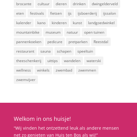
brocante
cultuur
dieren
drinken
dwingelderveld
eten
festivals
fietsen
ijs
ijsboerderij
ijssalon
kalender
kano
kinderen
kunst
landgoedwinkel
mountainbike
museum
natuur
open tuinen
pannenkoeken
pedicure
pretparken
Reestdal
restaurant
sauna
schapen
speeltuin
theeschenkerij
uittips
wandelen
waterski
wellness
winkels
zwembad
zwemmen
zwemvijver
Welkom in ons huisje!
“Wij vinden het ontzettend leuk als andere mensen
net zo genieten van Huis ten Bos als wij!”