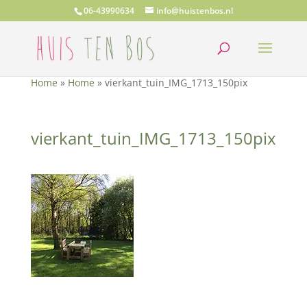
06-43990634
info@huistenbos.nl
Home
»
Home
»
vierkant_tuin_IMG_1713_150pix
vierkant_tuin_IMG_1713_150pix