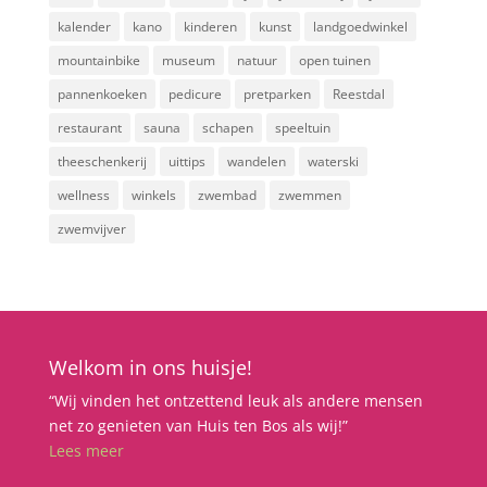
kalender
kano
kinderen
kunst
landgoedwinkel
mountainbike
museum
natuur
open tuinen
pannenkoeken
pedicure
pretparken
Reestdal
restaurant
sauna
schapen
speeltuin
theeschenkerij
uittips
wandelen
waterski
wellness
winkels
zwembad
zwemmen
zwemvijver
Welkom in ons huisje!
“Wij vinden het ontzettend leuk als andere mensen
net zo genieten van Huis ten Bos als wij!”
Lees meer