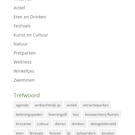
Actief
Eten en Drinken
Festivals
Kunst en Cultuur
Natuur
Pretparken
Wellness
Winkeltjes
Zwemmen
Trefwoord
agenda
ambachtelijk ijs
antiek
attractieparken
belevingspaden
boerengolf
bos
boswachterij Ruinen
brocante
cultuur
dieren
drinken
dwingelderveld
eten
festivals
fietsen
ijs
ijsboerderij
ijssalon