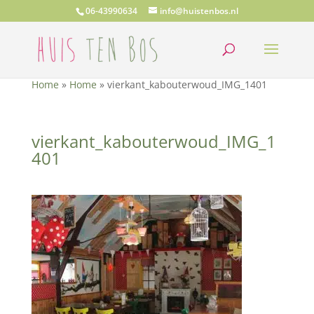
06-43990634
info@huistenbos.nl
Home
»
Home
»
vierkant_kabouterwoud_IMG_1401
vierkant_kabouterwoud_IMG_1
401