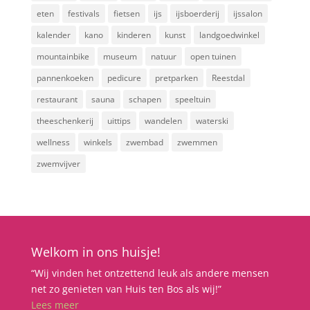
eten
festivals
fietsen
ijs
ijsboerderij
ijssalon
kalender
kano
kinderen
kunst
landgoedwinkel
mountainbike
museum
natuur
open tuinen
pannenkoeken
pedicure
pretparken
Reestdal
restaurant
sauna
schapen
speeltuin
theeschenkerij
uittips
wandelen
waterski
wellness
winkels
zwembad
zwemmen
zwemvijver
Welkom in ons huisje!
“Wij vinden het ontzettend leuk als andere mensen
net zo genieten van Huis ten Bos als wij!”
Lees meer