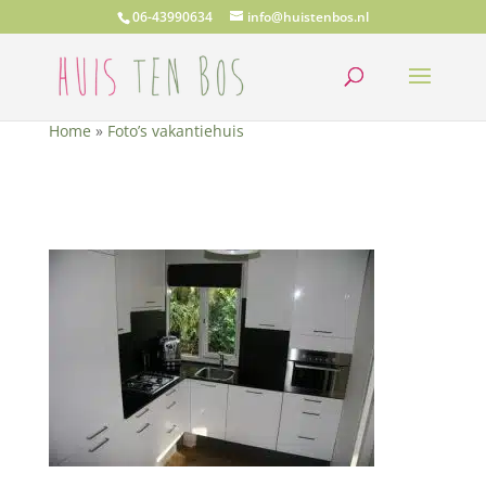
06-43990634
info@huistenbos.nl
Home
»
Foto’s vakantiehuis