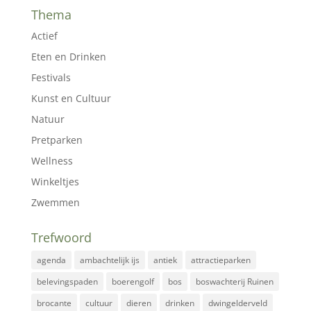
Thema
Actief
Eten en Drinken
Festivals
Kunst en Cultuur
Natuur
Pretparken
Wellness
Winkeltjes
Zwemmen
Trefwoord
agenda
ambachtelijk ijs
antiek
attractieparken
belevingspaden
boerengolf
bos
boswachterij Ruinen
brocante
cultuur
dieren
drinken
dwingelderveld