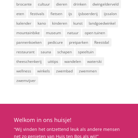
brocante
cultuur
dieren
drinken
dwingelderveld
eten
festivals
fietsen
ijs
ijsboerderij
ijssalon
kalender
kano
kinderen
kunst
landgoedwinkel
mountainbike
museum
natuur
open tuinen
pannenkoeken
pedicure
pretparken
Reestdal
restaurant
sauna
schapen
speeltuin
theeschenkerij
uittips
wandelen
waterski
wellness
winkels
zwembad
zwemmen
zwemvijver
Welkom in ons huisje!
“Wij vinden het ontzettend leuk als andere mensen
net zo genieten van Huis ten Bos als wij!”