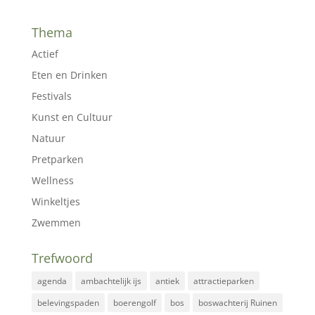
Thema
Actief
Eten en Drinken
Festivals
Kunst en Cultuur
Natuur
Pretparken
Wellness
Winkeltjes
Zwemmen
Trefwoord
agenda
ambachtelijk ijs
antiek
attractieparken
belevingspaden
boerengolf
bos
boswachterij Ruinen