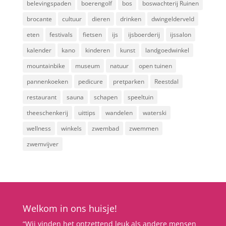
belevingspaden
boerengolf
bos
boswachterij Ruinen
brocante
cultuur
dieren
drinken
dwingelderveld
eten
festivals
fietsen
ijs
ijsboerderij
ijssalon
kalender
kano
kinderen
kunst
landgoedwinkel
mountainbike
museum
natuur
open tuinen
pannenkoeken
pedicure
pretparken
Reestdal
restaurant
sauna
schapen
speeltuin
theeschenkerij
uittips
wandelen
waterski
wellness
winkels
zwembad
zwemmen
zwemvijver
Welkom in ons huisje!
“Wij vinden het ontzettend leuk als andere mensen