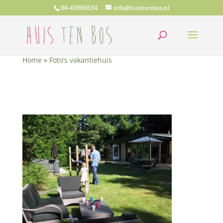
06-43990634
info@huistenbos.nl
Home
»
Foto’s vakantiehuis