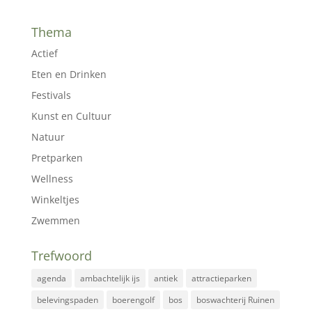
Thema
Actief
Eten en Drinken
Festivals
Kunst en Cultuur
Natuur
Pretparken
Wellness
Winkeltjes
Zwemmen
Trefwoord
agenda
ambachtelijk ijs
antiek
attractieparken
belevingspaden
boerengolf
bos
boswachterij Ruinen