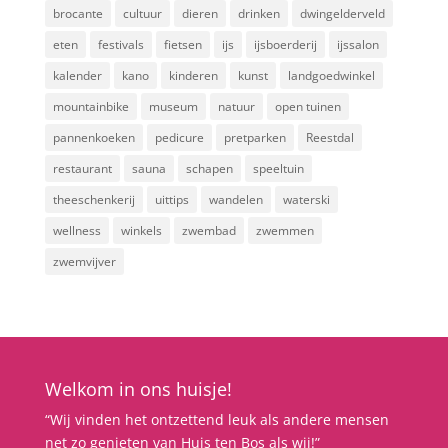
brocante
cultuur
dieren
drinken
dwingelderveld
eten
festivals
fietsen
ijs
ijsboerderij
ijssalon
kalender
kano
kinderen
kunst
landgoedwinkel
mountainbike
museum
natuur
open tuinen
pannenkoeken
pedicure
pretparken
Reestdal
restaurant
sauna
schapen
speeltuin
theeschenkerij
uittips
wandelen
waterski
wellness
winkels
zwembad
zwemmen
zwemvijver
Welkom in ons huisje!
“Wij vinden het ontzettend leuk als andere mensen
net zo genieten van Huis ten Bos als wij!”