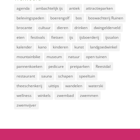
agenda
ambachtelijk ijs
antiek
attractieparken
belevingspaden
boerengolf
bos
boswachterij Ruinen
brocante
cultuur
dieren
drinken
dwingelderveld
eten
festivals
fietsen
ijs
ijsboerderij
ijssalon
kalender
kano
kinderen
kunst
landgoedwinkel
mountainbike
museum
natuur
open tuinen
pannenkoeken
pedicure
pretparken
Reestdal
restaurant
sauna
schapen
speeltuin
theeschenkerij
uittips
wandelen
waterski
wellness
winkels
zwembad
zwemmen
zwemvijver