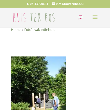
06-43990634
info@huistenbos.nl
Home
»
Foto’s vakantiehuis