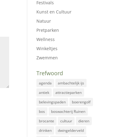
Festivals
Kunst en Cultuur
Natuur
Pretparken
Wellness
Winkeltjes
Zwemmen
Trefwoord
agenda
ambachtelijk ijs
antiek
attractieparken
belevingspaden
boerengolf
bos
boswachterij Ruinen
brocante
cultuur
dieren
drinken
dwingelderveld