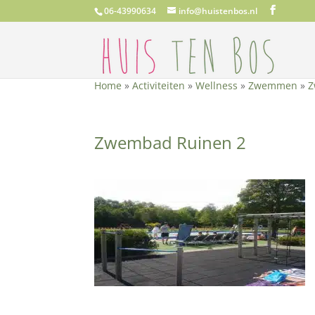
06-43990634
info@huistenbos.nl
Home
»
Activiteiten
»
Wellness
»
Zwemmen
»
Z
Zwembad Ruinen 2