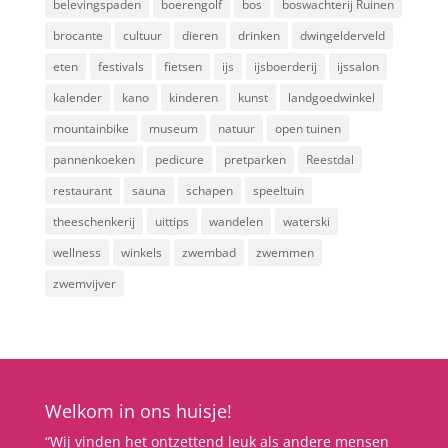
belevingspaden
boerengolf
bos
boswachterij Ruinen
brocante
cultuur
dieren
drinken
dwingelderveld
eten
festivals
fietsen
ijs
ijsboerderij
ijssalon
kalender
kano
kinderen
kunst
landgoedwinkel
mountainbike
museum
natuur
open tuinen
pannenkoeken
pedicure
pretparken
Reestdal
restaurant
sauna
schapen
speeltuin
theeschenkerij
uittips
wandelen
waterski
wellness
winkels
zwembad
zwemmen
zwemvijver
Welkom in ons huisje!
“Wij vinden het ontzettend leuk als andere mensen