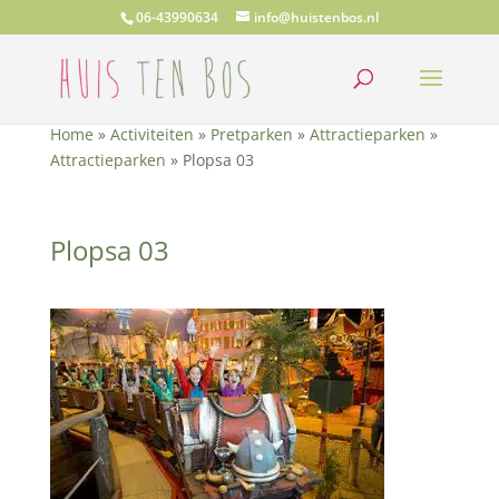
06-43990634
info@huistenbos.nl
Home
»
Activiteiten
»
Pretparken
»
Attractieparken
»
Attractieparken
»
Plopsa 03
Plopsa 03