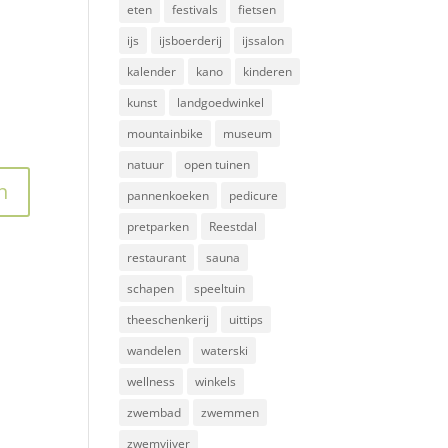
eten
festivals
fietsen
ijs
ijsboerderij
ijssalon
kalender
kano
kinderen
kunst
landgoedwinkel
mountainbike
museum
natuur
open tuinen
pannenkoeken
pedicure
pretparken
Reestdal
restaurant
sauna
schapen
speeltuin
theeschenkerij
uittips
wandelen
waterski
wellness
winkels
zwembad
zwemmen
zwemvijver