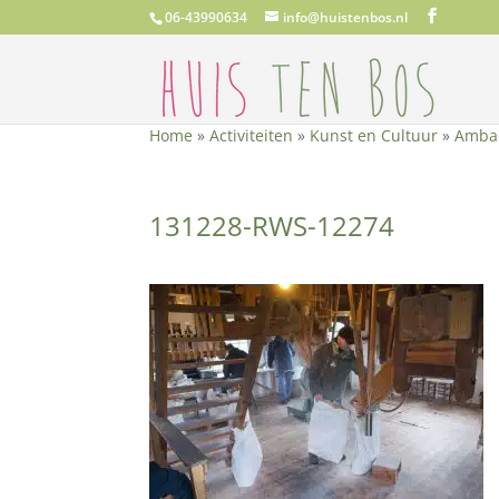
06-43990634
info@huistenbos.nl
Home
»
Activiteiten
»
Kunst en Cultuur
»
Amba
131228-RWS-12274