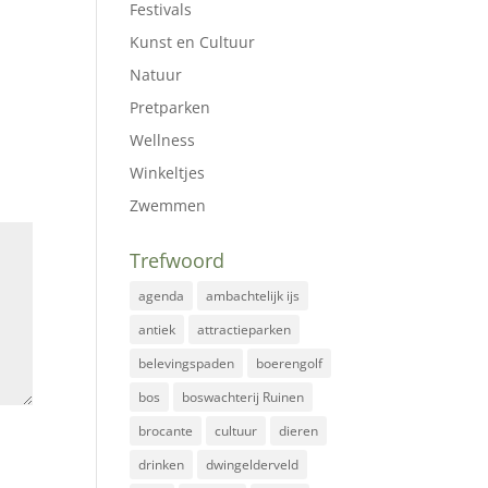
Festivals
Kunst en Cultuur
Natuur
Pretparken
Wellness
Winkeltjes
Zwemmen
Trefwoord
agenda
ambachtelijk ijs
antiek
attractieparken
belevingspaden
boerengolf
bos
boswachterij Ruinen
brocante
cultuur
dieren
drinken
dwingelderveld