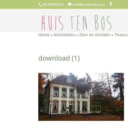
06-43990634
info@huistenbos.nl
Home
»
Activiteiten
»
Eten en Drinken
»
Theesc
download (1)