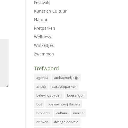
Festivals
Kunst en Cultuur
Natuur
Pretparken
Wellness
Winkeltjes
Zwemmen
Trefwoord
agenda
ambachtelijk ijs
antiek
attractieparken
belevingspaden
boerengolf
bos
boswachterij Ruinen
brocante
cultuur
dieren
drinken
dwingelderveld