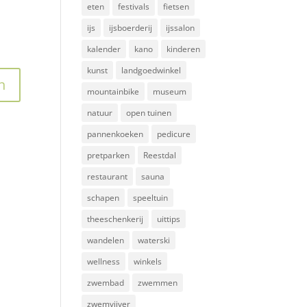
eten
festivals
fietsen
ijs
ijsboerderij
ijssalon
kalender
kano
kinderen
kunst
landgoedwinkel
mountainbike
museum
natuur
open tuinen
pannenkoeken
pedicure
pretparken
Reestdal
restaurant
sauna
schapen
speeltuin
theeschenkerij
uittips
wandelen
waterski
wellness
winkels
zwembad
zwemmen
zwemvijver