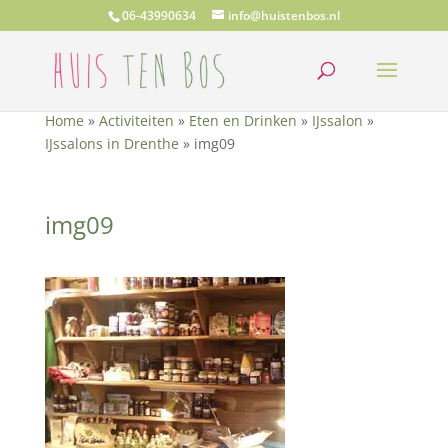
06-43990634
info@huistenbos.nl
Home
»
Activiteiten
»
Eten en Drinken
»
IJssalon
»
IJssalons in Drenthe
»
img09
img09