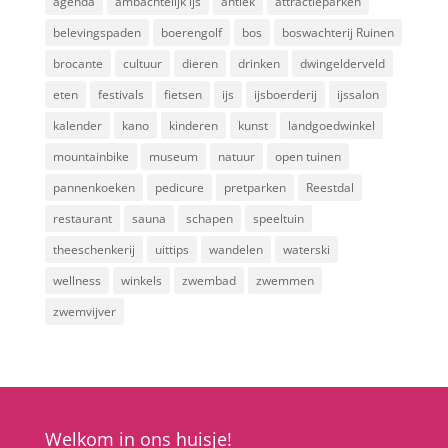
agenda
ambachtelijk ijs
antiek
attractieparken
belevingspaden
boerengolf
bos
boswachterij Ruinen
brocante
cultuur
dieren
drinken
dwingelderveld
eten
festivals
fietsen
ijs
ijsboerderij
ijssalon
kalender
kano
kinderen
kunst
landgoedwinkel
mountainbike
museum
natuur
open tuinen
pannenkoeken
pedicure
pretparken
Reestdal
restaurant
sauna
schapen
speeltuin
theeschenkerij
uittips
wandelen
waterski
wellness
winkels
zwembad
zwemmen
zwemvijver
Welkom in ons huisje!