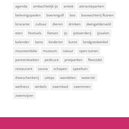
agenda
ambachtelijk ijs
antiek
attractieparken
belevingspaden
boerengolf
bos
boswachterij Ruinen
brocante
cultuur
dieren
drinken
dwingelderveld
eten
festivals
fietsen
ijs
ijsboerderij
ijssalon
kalender
kano
kinderen
kunst
landgoedwinkel
mountainbike
museum
natuur
open tuinen
pannenkoeken
pedicure
pretparken
Reestdal
restaurant
sauna
schapen
speeltuin
theeschenkerij
uittips
wandelen
waterski
wellness
winkels
zwembad
zwemmen
zwemvijver