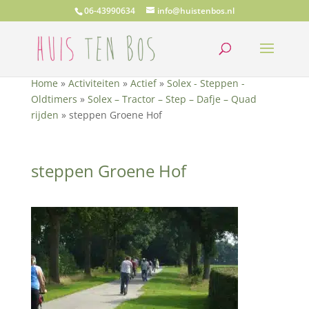
06-43990634
info@huistenbos.nl
Home
»
Activiteiten
»
Actief
»
Solex - Steppen -
Oldtimers
»
Solex – Tractor – Step – Dafje – Quad
rijden
»
steppen Groene Hof
steppen Groene Hof