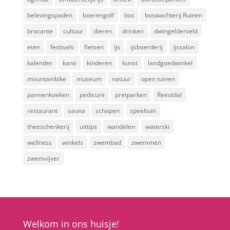
belevingspaden
boerengolf
bos
boswachterij Ruinen
brocante
cultuur
dieren
drinken
dwingelderveld
eten
festivals
fietsen
ijs
ijsboerderij
ijssalon
kalender
kano
kinderen
kunst
landgoedwinkel
mountainbike
museum
natuur
open tuinen
pannenkoeken
pedicure
pretparken
Reestdal
restaurant
sauna
schapen
speeltuin
theeschenkerij
uittips
wandelen
waterski
wellness
winkels
zwembad
zwemmen
zwemvijver
Welkom in ons huisje!