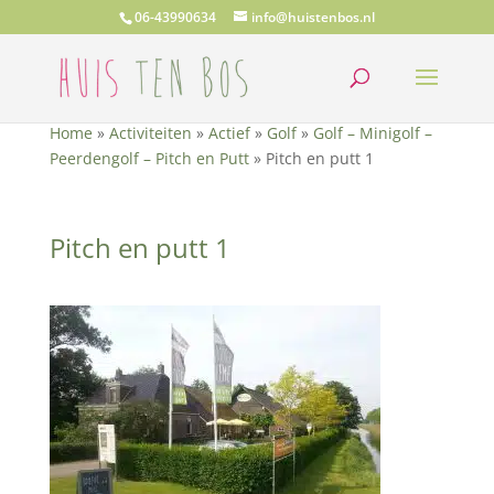
06-43990634
info@huistenbos.nl
Home
»
Activiteiten
»
Actief
»
Golf
»
Golf – Minigolf –
Peerdengolf – Pitch en Putt
»
Pitch en putt 1
Pitch en putt 1