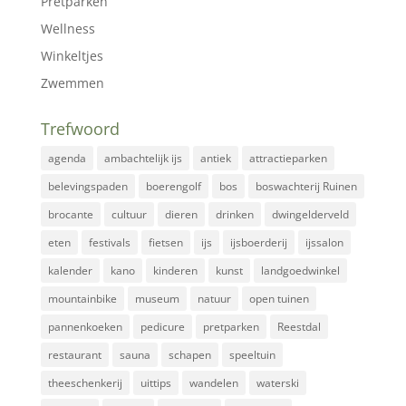
Pretparken
Wellness
Winkeltjes
Zwemmen
Trefwoord
agenda
ambachtelijk ijs
antiek
attractieparken
belevingspaden
boerengolf
bos
boswachterij Ruinen
brocante
cultuur
dieren
drinken
dwingelderveld
eten
festivals
fietsen
ijs
ijsboerderij
ijssalon
kalender
kano
kinderen
kunst
landgoedwinkel
mountainbike
museum
natuur
open tuinen
pannenkoeken
pedicure
pretparken
Reestdal
restaurant
sauna
schapen
speeltuin
theeschenkerij
uittips
wandelen
waterski